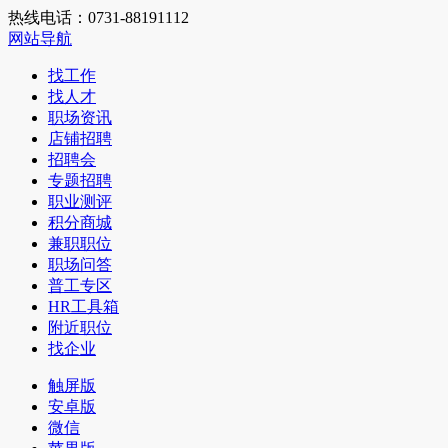
热线电话：0731-88191112
网站导航
找工作
找人才
职场资讯
店铺招聘
招聘会
专题招聘
职业测评
积分商城
兼职职位
职场问答
普工专区
HR工具箱
附近职位
找企业
触屏版
安卓版
微信