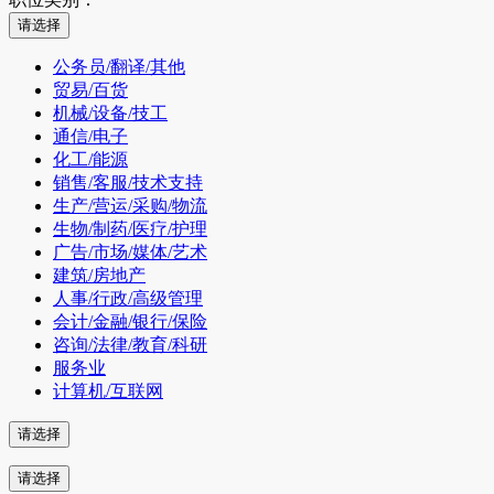
公务员/翻译/其他
贸易/百货
机械/设备/技工
通信/电子
化工/能源
销售/客服/技术支持
生产/营运/采购/物流
生物/制药/医疗/护理
广告/市场/媒体/艺术
建筑/房地产
人事/行政/高级管理
会计/金融/银行/保险
咨询/法律/教育/科研
服务业
计算机/互联网