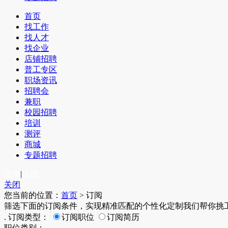
首页
找工作
找人才
找企业
店铺招聘
普工专区
职场资讯
招聘会
兼职
校园招聘
培训
测评
商城
专题招聘
登录
|
注册
关闭
您当前的位置：
首页
>
订阅
筛选下面的订阅条件，实现精准匹配的个性化定制
我们帮你挑
.
订阅类型：
订阅职位
订阅简历
职位类别：