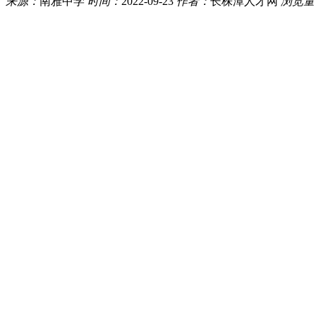
来源：
南雅中学
时间：
2022-09-23
作者：
长株潭人才网
浏览量
2022年湖南长沙南雅中学招聘教师公告
......
一、基本原则
坚持德才兼备的用人标准;坚持“公开、平等、竞争、择优”
招聘岗位及职数
三、招聘条件
1.拥护中国共产党的领导，热爱教育事业，遵纪守法，师德
2.具备大学本科及以上学历或学位。
3.具有相应或以上层次相应学科的教师资格证书。
4.普通话水平：二乙及以上等级。
5.骨干教师要求有突出的教学业绩，年龄在40周岁(1982
四、不得报考情形：