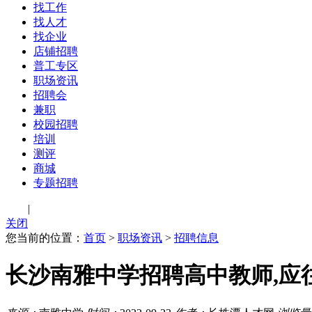
找工作
找人才
找企业
店铺招聘
普工专区
职场资讯
招聘会
兼职
校园招聘
培训
测评
商城
专题招聘
登录
|
注册
关闭
您当前的位置：
首页
>
职场资讯
>
招聘信息
长沙南雅中学招聘高中教师,应