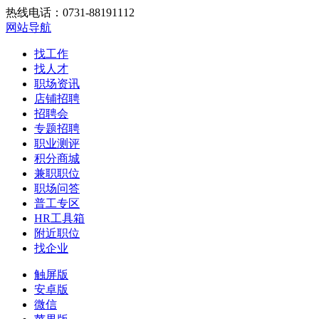
热线电话：0731-88191112
网站导航
找工作
找人才
职场资讯
店铺招聘
招聘会
专题招聘
职业测评
积分商城
兼职职位
职场问答
普工专区
HR工具箱
附近职位
找企业
触屏版
安卓版
微信