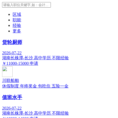
区域
职能
经验
更多
货轮厨师
2026-07-22
湖南长株潭-长沙
高中学历
不限经验
￥11000-15000
申请
川联船舶
休假制度
年终奖金
包吃住
五险一金
值班水手
2026-07-22
湖南长株潭-长沙
高中学历
不限经验