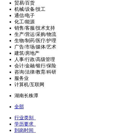
贸易/百货
机械/设备/技工
通信/电子
化工/能源
销售/客服/技术支持
生产/营运/采购/物流
生物/制药/医疗/护理
广告/市场/媒体/艺术
建筑/房地产
人事/行政/高级管理
会计/金融/银行/保险
咨询/法律/教育/科研
服务业
计算机/互联网
湖南长株潭
全部
行业类别
学历要求
到岗时间