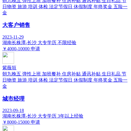
朝九晚五
弹性上班
加班餐补
住房补贴
通讯补贴
生日礼品
节
日物资
旅游
培训
体检
法定节假日
休假制度
年终奖金
五险一
金
大客户销售
2023-11-29
湖南长株潭-长沙
大专学历
不限经验
￥4000-10000
申请
紫薇垣
朝九晚五
弹性上班
加班餐补
住房补贴
通讯补贴
生日礼品
节
日物资
旅游
培训
体检
法定节假日
休假制度
年终奖金
五险一
金
城市经理
2023-09-18
湖南长株潭-长沙
大专学历
3年以上经验
￥8000-15000
申请