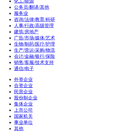
化工/能源
公务员/翻译/其他
服务业
咨询/法律/教育/科研
人事/行政/高级管理
建筑/房地产
广告/市场/媒体/艺术
生物/制药/医疗/护理
生产/营运/采购/物流
会计/金融/银行/保险
销售/客服/技术支持
通信/电子
外资企业
合资企业
民营企业
股份制企业
集体企业
上市公司
国家机关
事业单位
其他