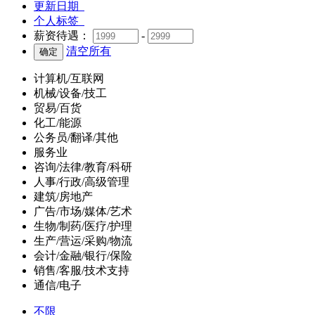
更新日期
个人标签
薪资待遇：
-
清空所有
计算机/互联网
机械/设备/技工
贸易/百货
化工/能源
公务员/翻译/其他
服务业
咨询/法律/教育/科研
人事/行政/高级管理
建筑/房地产
广告/市场/媒体/艺术
生物/制药/医疗/护理
生产/营运/采购/物流
会计/金融/银行/保险
销售/客服/技术支持
通信/电子
不限