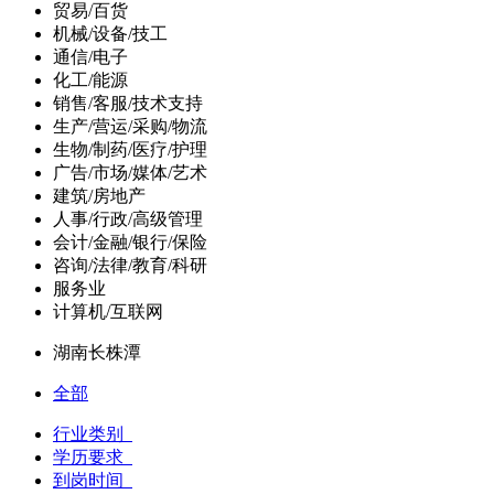
贸易/百货
机械/设备/技工
通信/电子
化工/能源
销售/客服/技术支持
生产/营运/采购/物流
生物/制药/医疗/护理
广告/市场/媒体/艺术
建筑/房地产
人事/行政/高级管理
会计/金融/银行/保险
咨询/法律/教育/科研
服务业
计算机/互联网
湖南长株潭
全部
行业类别
学历要求
到岗时间