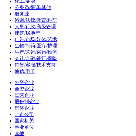
化工/能源
公务员/翻译/其他
服务业
咨询/法律/教育/科研
人事/行政/高级管理
建筑/房地产
广告/市场/媒体/艺术
生物/制药/医疗/护理
生产/营运/采购/物流
会计/金融/银行/保险
销售/客服/技术支持
通信/电子
外资企业
合资企业
民营企业
股份制企业
集体企业
上市公司
国家机关
事业单位
其他