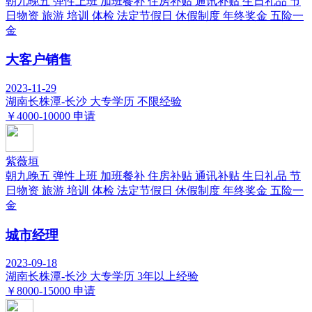
朝九晚五
弹性上班
加班餐补
住房补贴
通讯补贴
生日礼品
节
日物资
旅游
培训
体检
法定节假日
休假制度
年终奖金
五险一
金
大客户销售
2023-11-29
湖南长株潭-长沙
大专学历
不限经验
￥4000-10000
申请
紫薇垣
朝九晚五
弹性上班
加班餐补
住房补贴
通讯补贴
生日礼品
节
日物资
旅游
培训
体检
法定节假日
休假制度
年终奖金
五险一
金
城市经理
2023-09-18
湖南长株潭-长沙
大专学历
3年以上经验
￥8000-15000
申请