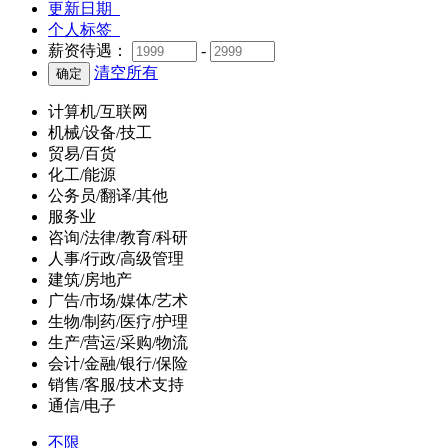
更新日期
个人标签
薪资待遇：
-
清空所有
计算机/互联网
机械/设备/技工
贸易/百货
化工/能源
公务员/翻译/其他
服务业
咨询/法律/教育/科研
人事/行政/高级管理
建筑/房地产
广告/市场/媒体/艺术
生物/制药/医疗/护理
生产/营运/采购/物流
会计/金融/银行/保险
销售/客服/技术支持
通信/电子
不限