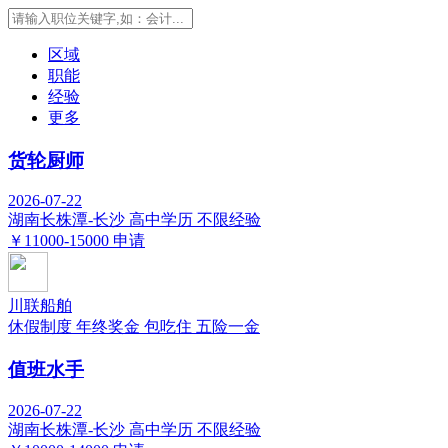
区域
职能
经验
更多
货轮厨师
2026-07-22
湖南长株潭-长沙
高中学历
不限经验
￥11000-15000
申请
川联船舶
休假制度
年终奖金
包吃住
五险一金
值班水手
2026-07-22
湖南长株潭-长沙
高中学历
不限经验