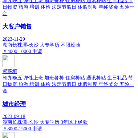
朝九晚五
弹性上班
加班餐补
住房补贴
通讯补贴
生日礼品
节
日物资
旅游
培训
体检
法定节假日
休假制度
年终奖金
五险一
金
大客户销售
2023-11-29
湖南长株潭-长沙
大专学历
不限经验
￥4000-10000
申请
紫薇垣
朝九晚五
弹性上班
加班餐补
住房补贴
通讯补贴
生日礼品
节
日物资
旅游
培训
体检
法定节假日
休假制度
年终奖金
五险一
金
城市经理
2023-09-18
湖南长株潭-长沙
大专学历
3年以上经验
￥8000-15000
申请