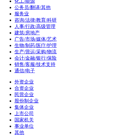
化工/能源
公务员/翻译/其他
服务业
咨询/法律/教育/科研
人事/行政/高级管理
建筑/房地产
广告/市场/媒体/艺术
生物/制药/医疗/护理
生产/营运/采购/物流
会计/金融/银行/保险
销售/客服/技术支持
通信/电子
外资企业
合资企业
民营企业
股份制企业
集体企业
上市公司
国家机关
事业单位
其他