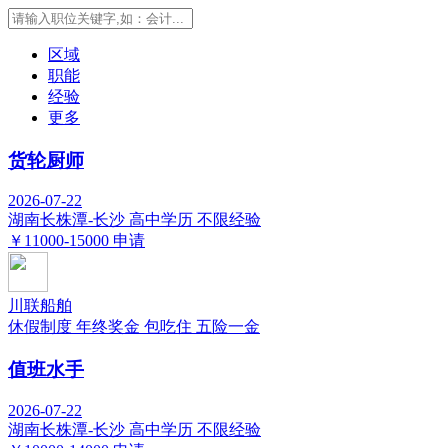
区域
职能
经验
更多
货轮厨师
2026-07-22
湖南长株潭-长沙
高中学历
不限经验
￥11000-15000
申请
川联船舶
休假制度
年终奖金
包吃住
五险一金
值班水手
2026-07-22
湖南长株潭-长沙
高中学历
不限经验