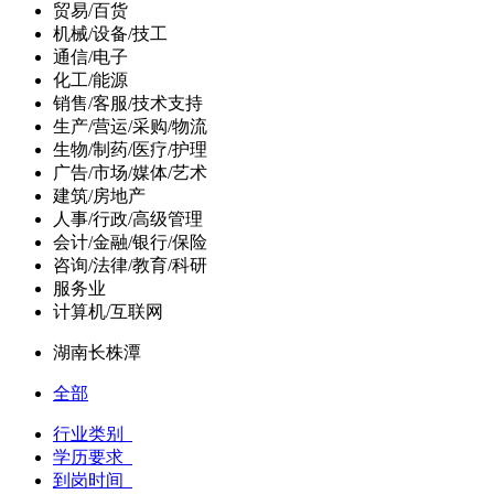
贸易/百货
机械/设备/技工
通信/电子
化工/能源
销售/客服/技术支持
生产/营运/采购/物流
生物/制药/医疗/护理
广告/市场/媒体/艺术
建筑/房地产
人事/行政/高级管理
会计/金融/银行/保险
咨询/法律/教育/科研
服务业
计算机/互联网
湖南长株潭
全部
行业类别
学历要求
到岗时间