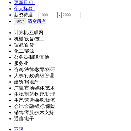
更新日期
个人标签
薪资待遇：
-
清空所有
计算机/互联网
机械/设备/技工
贸易/百货
化工/能源
公务员/翻译/其他
服务业
咨询/法律/教育/科研
人事/行政/高级管理
建筑/房地产
广告/市场/媒体/艺术
生物/制药/医疗/护理
生产/营运/采购/物流
会计/金融/银行/保险
销售/客服/技术支持
通信/电子
不限